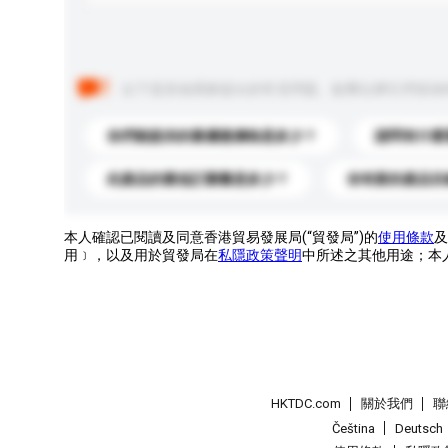
以下是其他買家提出的常見問題。點擊以將它們添加
你們能提供的最優惠價格是多少？
請問有什麼
此產品的最低訂購量是多少？
你有新的產品目
本人確認已閱讀及同意香港貿易發展局(“貿發局”)的
使用條款
及
用﹞，以及用於貿發局在
私隱政策聲明
中所述之其他用途；本
HKTDC.com
關於我們
聯
Čeština
Deutsch