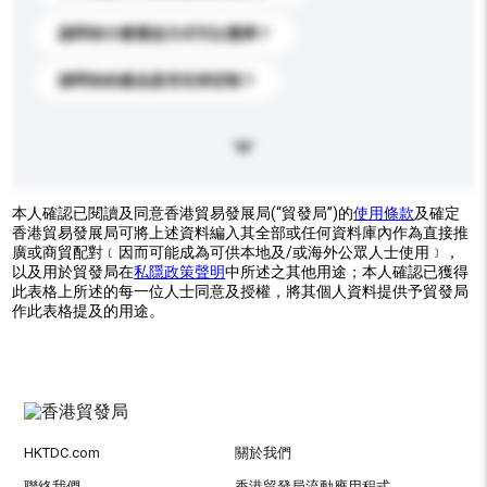
請問有什麼運送方式可以選擇？
請問你的產品是否支持定制？
本人確認已閱讀及同意香港貿易發展局(“貿發局”)的
使用條款
及確定
香港貿易發展局可將上述資料編入其全部或任何資料庫內作為直接推
廣或商貿配對﹝因而可能成為可供本地及/或海外公眾人士使用﹞，
以及用於貿發局在
私隱政策聲明
中所述之其他用途；本人確認已獲得
此表格上所述的每一位人士同意及授權，將其個人資料提供予貿發局
作此表格提及的用途。
HKTDC.com
關於我們
聯絡我們
香港貿發局流動應用程式