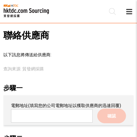
聯絡供應商
以下訊息將傳送給供應商:
查詢來源:
貿發網採購
步驟一
電郵地址
(填寫您的公司電郵地址以獲取供應商的迅速回覆)
確認