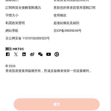
訂閱商貿全接觸電郵通訊
更新您的香港貿發局電郵訂閱
字體大小
使用條款
私隱政策聲明
超連結條款及細則
網站導航
京ICP备09059244号
京公网安备 11010102003523号
關注 HKTDC
© 2026
香港貿易發展局版權所有，對違反版權者保留一切追索權利 。
遞交