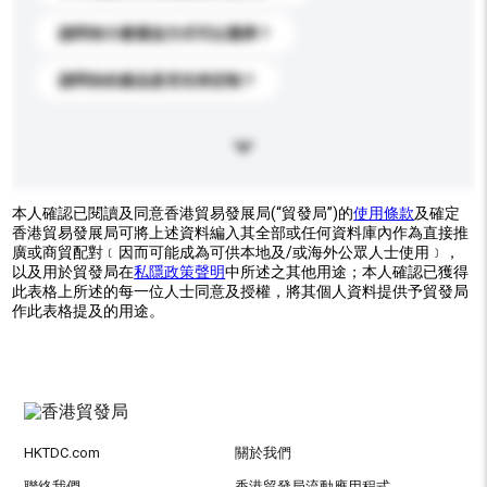
請問有什麼運送方式可以選擇？
請問你的產品是否支持定制？
本人確認已閱讀及同意香港貿易發展局(“貿發局”)的
使用條款
及確定
香港貿易發展局可將上述資料編入其全部或任何資料庫內作為直接推
廣或商貿配對﹝因而可能成為可供本地及/或海外公眾人士使用﹞，
以及用於貿發局在
私隱政策聲明
中所述之其他用途；本人確認已獲得
此表格上所述的每一位人士同意及授權，將其個人資料提供予貿發局
作此表格提及的用途。
HKTDC.com
關於我們
聯絡我們
香港貿發局流動應用程式