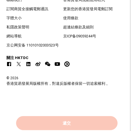
訂閱商貿全接觸電郵通訊
更新您的香港貿發局電郵訂閱
字體大小
使用條款
私隱政策聲明
超連結條款及細則
網站導航
京ICP备09059244号
京公网安备 11010102003523号
關注 HKTDC
© 2026
香港貿易發展局版權所有，對違反版權者保留一切追索權利 。
遞交