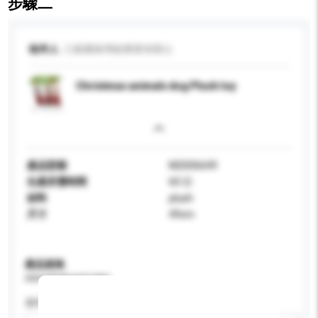
步驟二
收件人
江蘇國泰博創實業有限公
Christmas animals dog Plush toy
產品型號
M2006649
生產所需時間
60 日
材料
plush
尺寸
49cm
產品規格
請提供您對產品的特定要求。
適用年齡