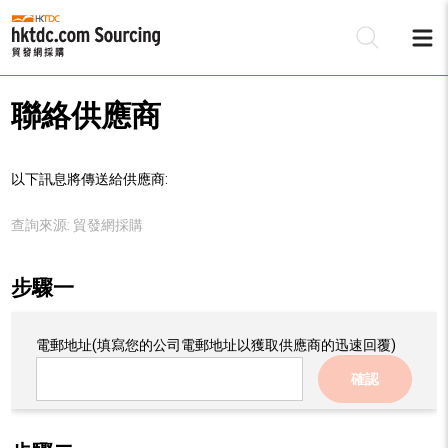
聯絡供應商
以下訊息將傳送給供應商:
查詢來源:
貿發網採購
步驟一
電郵地址
(填寫您的公司電郵地址以獲取供應商的迅速回覆)
確認