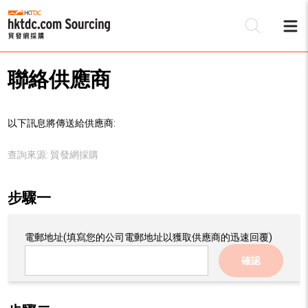
聯絡供應商
以下訊息將傳送給供應商:
查詢來源:
貿發網採購
步驟一
電郵地址
(填寫您的公司電郵地址以獲取供應商的迅速回覆)
確認