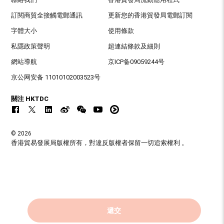
訂閱商貿全接觸電郵通訊
更新您的香港貿發局電郵訂閱
字體大小
使用條款
私隱政策聲明
超連結條款及細則
網站導航
京ICP备09059244号
京公网安备 11010102003523号
關注 HKTDC
© 2026
香港貿易發展局版權所有，對違反版權者保留一切追索權利 。
遞交