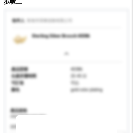
步驟二
收件人
珠海市琪琳首飾有限公司
Sterling Silver Brooch 40386
產品型號
40386
生產所需時間
25-45 日
可訂造
可以
顏色
gold color plating
產品規格
請提供您對產品的特定要求。
認證