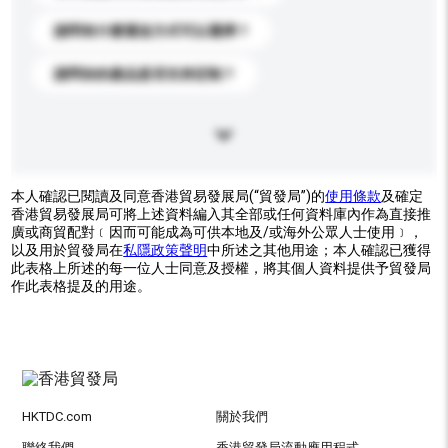
請問有什麼運送方式可以選擇？
請問你的產品是否支持定制？
本人確認已閱讀及同意香港貿易發展局(“貿發局”)的
使用條款
及確定
香港貿易發展局可將上述資料編入其全部或任何資料庫內作為直接推
廣或商貿配對﹝因而可能成為可供本地及/或海外公眾人士使用﹞，
以及用於貿發局在
私隱政策聲明
中所述之其他用途；本人確認已獲得
此表格上所述的每一位人士同意及授權，將其個人資料提供予貿發局
作此表格提及的用途。
HKTDC.com
關於我們
聯絡我們
香港貿發局流動應用程式