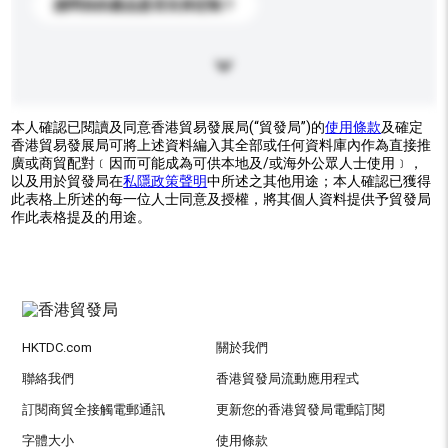
請問你的產品是否支持定制？
本人確認已閱讀及同意香港貿易發展局(“貿發局”)的
使用條款
及確定
香港貿易發展局可將上述資料編入其全部或任何資料庫內作為直接推
廣或商貿配對﹝因而可能成為可供本地及/或海外公眾人士使用﹞，
以及用於貿發局在
私隱政策聲明
中所述之其他用途；本人確認已獲得
此表格上所述的每一位人士同意及授權，將其個人資料提供予貿發局
作此表格提及的用途。
HKTDC.com
關於我們
聯絡我們
香港貿發局流動應用程式
訂閱商貿全接觸電郵通訊
更新您的香港貿發局電郵訂閱
字體大小
使用條款