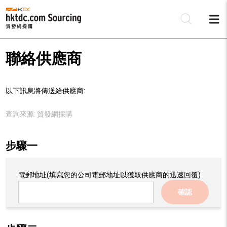
聯絡供應商
以下訊息將傳送給供應商:
查詢來源:
貿發網採購
步驟一
電郵地址
(填寫您的公司電郵地址以獲取供應商的迅速回覆)
確認