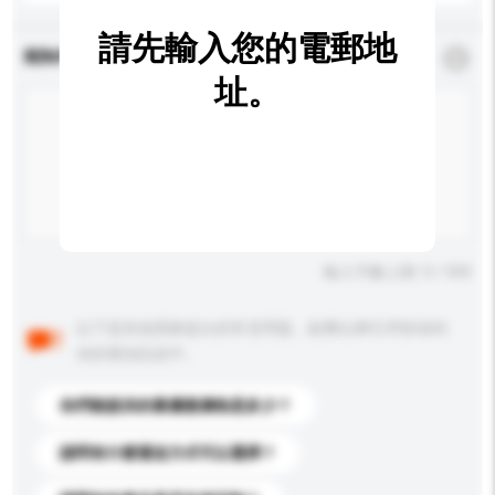
請先輸入您的電郵地
查詢內容
*
必須填寫
址。
輸入字數上限: 0 / 500
以下是其他買家提出的常見問題。點擊以將它們添加到
你的查詢訊息中。
你們能提供的最優惠價格是多少？
請問有什麼運送方式可以選擇？