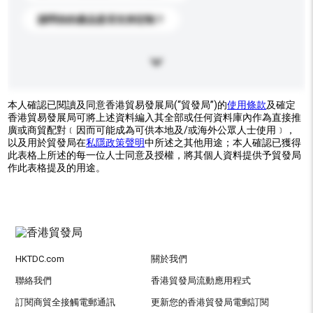
請問你的產品是否支持定制？
本人確認已閱讀及同意香港貿易發展局(“貿發局”)的
使用條款
及確定
香港貿易發展局可將上述資料編入其全部或任何資料庫內作為直接推
廣或商貿配對﹝因而可能成為可供本地及/或海外公眾人士使用﹞，
以及用於貿發局在
私隱政策聲明
中所述之其他用途；本人確認已獲得
此表格上所述的每一位人士同意及授權，將其個人資料提供予貿發局
作此表格提及的用途。
HKTDC.com
關於我們
聯絡我們
香港貿發局流動應用程式
訂閱商貿全接觸電郵通訊
更新您的香港貿發局電郵訂閱