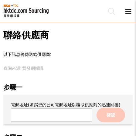
聯絡供應商
以下訊息將傳送給供應商:
查詢來源:
貿發網採購
步驟一
電郵地址
(填寫您的公司電郵地址以獲取供應商的迅速回覆)
確認