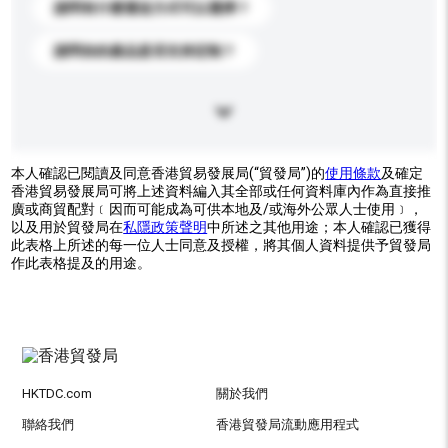
請問有什麼運送方式可以選擇？
請問你的產品是否支持定制？
本人確認已閱讀及同意香港貿易發展局(“貿發局”)的
使用條款
及確定
香港貿易發展局可將上述資料編入其全部或任何資料庫內作為直接推
廣或商貿配對﹝因而可能成為可供本地及/或海外公眾人士使用﹞，
以及用於貿發局在
私隱政策聲明
中所述之其他用途；本人確認已獲得
此表格上所述的每一位人士同意及授權，將其個人資料提供予貿發局
作此表格提及的用途。
HKTDC.com
關於我們
聯絡我們
香港貿發局流動應用程式