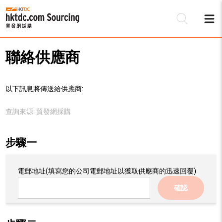
聯絡供應商
以下訊息將傳送給供應商:
查詢來源:
貿發網採購
步驟一
電郵地址
(填寫您的公司電郵地址以獲取供應商的迅速回覆)
確認