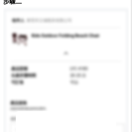
步驟二
收件人
東莞市立城模具有限公司
Kids Outdoor Folding Beach Chair
產品型號
LYC-4183
生產所需時間
20-25 日
可訂造
可以
產品規格
請提供您對產品的特定要求。
適用年齡
請選擇
新增/刪除選項