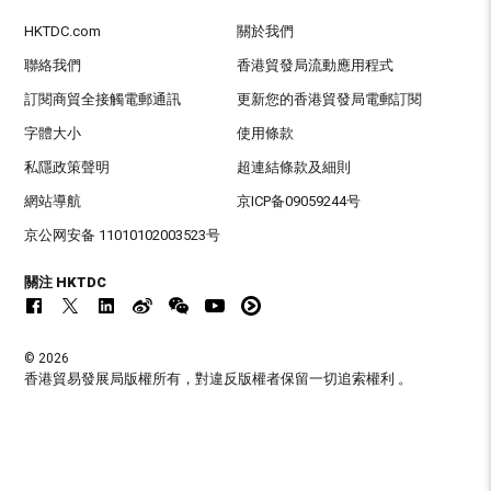
HKTDC.com
關於我們
聯絡我們
香港貿發局流動應用程式
訂閱商貿全接觸電郵通訊
更新您的香港貿發局電郵訂閱
字體大小
使用條款
私隱政策聲明
超連結條款及細則
網站導航
京ICP备09059244号
京公网安备 11010102003523号
關注 HKTDC
© 2026
香港貿易發展局版權所有，對違反版權者保留一切追索權利 。