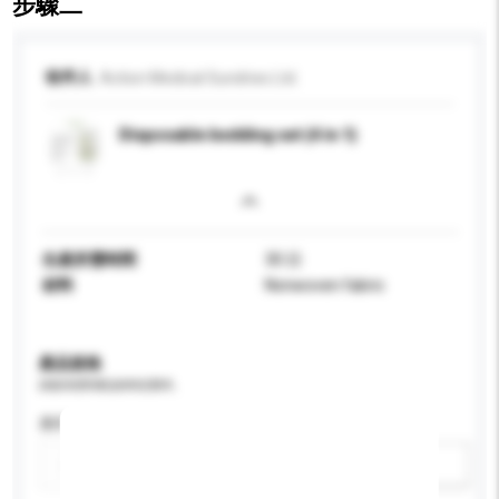
步驟二
收件人
Action Medical Sundries Ltd.
Disposable bedding set (4 in 1)
生產所需時間
30 日
材料
Nonwoven fabric
產品規格
請提供您對產品的特定要求。
應用
新增/刪除選項