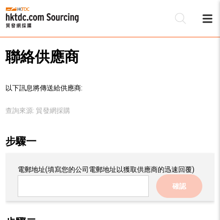
聯絡供應商
以下訊息將傳送給供應商:
查詢來源:
貿發網採購
步驟一
電郵地址
(填寫您的公司電郵地址以獲取供應商的迅速回覆)
確認