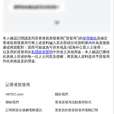
請問你的產品是否支持定制？
本人確認已閱讀及同意香港貿易發展局(“貿發局”)的
使用條款
及確定
香港貿易發展局可將上述資料編入其全部或任何資料庫內作為直接推
廣或商貿配對﹝因而可能成為可供本地及/或海外公眾人士使用﹞，
以及用於貿發局在
私隱政策聲明
中所述之其他用途；本人確認已獲得
此表格上所述的每一位人士同意及授權，將其個人資料提供予貿發局
作此表格提及的用途。
HKTDC.com
關於我們
聯絡我們
香港貿發局流動應用程式
訂閱商貿全接觸電郵通訊
更新您的香港貿發局電郵訂閱