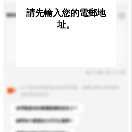
請先輸入您的電郵地
查詢內容
*
必須填寫
址。
輸入字數上限: 0 / 500
以下是其他買家提出的常見問題。點擊以將它們添加到
你的查詢訊息中。
你們能提供的最優惠價格是多少？
請問有什麼運送方式可以選擇？