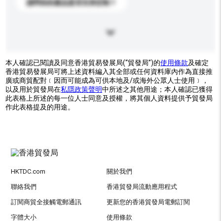
請問你的產品是否支持定制？
本人確認已閱讀及同意香港貿易發展局(“貿發局”)的
使用條款
及確定
香港貿易發展局可將上述資料編入其全部或任何資料庫內作為直接推
廣或商貿配對﹝因而可能成為可供本地及/或海外公眾人士使用﹞，
以及用於貿發局在
私隱政策聲明
中所述之其他用途；本人確認已獲得
此表格上所述的每一位人士同意及授權，將其個人資料提供予貿發局
作此表格提及的用途。
HKTDC.com
關於我們
聯絡我們
香港貿發局流動應用程式
訂閱商貿全接觸電郵通訊
更新您的香港貿發局電郵訂閱
字體大小
使用條款