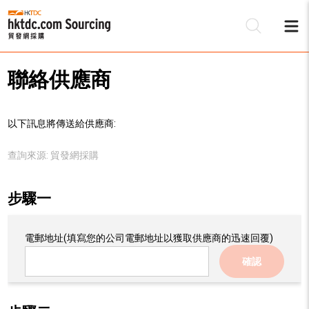
聯絡供應商
以下訊息將傳送給供應商:
查詢來源:
貿發網採購
步驟一
電郵地址
(填寫您的公司電郵地址以獲取供應商的迅速回覆)
確認