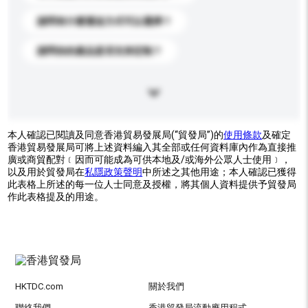
請問有什麼運送方式可以選擇？
請問你的產品是否支持定制？
本人確認已閱讀及同意香港貿易發展局(“貿發局”)的
使用條款
及確定
香港貿易發展局可將上述資料編入其全部或任何資料庫內作為直接推
廣或商貿配對﹝因而可能成為可供本地及/或海外公眾人士使用﹞，
以及用於貿發局在
私隱政策聲明
中所述之其他用途；本人確認已獲得
此表格上所述的每一位人士同意及授權，將其個人資料提供予貿發局
作此表格提及的用途。
HKTDC.com
關於我們
聯絡我們
香港貿發局流動應用程式