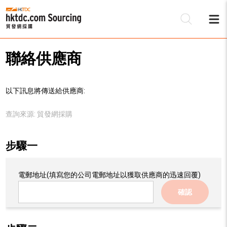
聯絡供應商
以下訊息將傳送給供應商:
查詢來源:
貿發網採購
步驟一
電郵地址
(填寫您的公司電郵地址以獲取供應商的迅速回覆)
確認