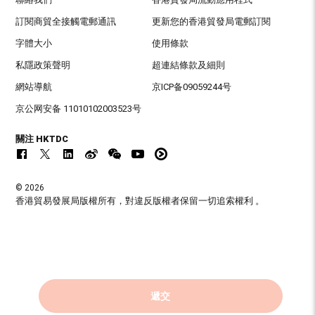
訂閱商貿全接觸電郵通訊
更新您的香港貿發局電郵訂閱
字體大小
使用條款
私隱政策聲明
超連結條款及細則
網站導航
京ICP备09059244号
京公网安备 11010102003523号
關注 HKTDC
© 2026
香港貿易發展局版權所有，對違反版權者保留一切追索權利 。
遞交