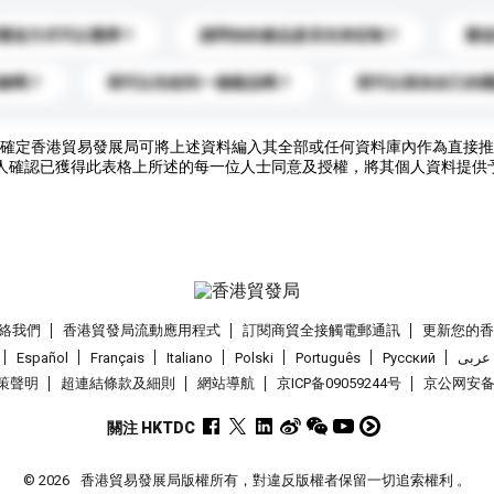
運送方式可以選擇？
請問你的產品是否支持定制？
運
錄嗎？
我可以先收到一個樣品嗎？
我可以添加自己的
確定香港貿易發展局可將上述資料編入其全部或任何資料庫內作為直接推
人確認已獲得此表格上所述的每一位人士同意及授權，將其個人資料提供
絡我們
香港貿發局流動應用程式
訂閱商貿全接觸電郵通訊
更新您的
Español
Français
Italiano
Polski
Português
Pусский
عربى
策聲明
超連結條款及細則
網站導航
京ICP备09059244号
京公网安备 1
關注 HKTDC
© 2026
香港貿易發展局版權所有，對違反版權者保留一切追索權利 。