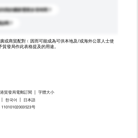
送到我的國家需要多長時間？
標誌嗎？
廣或商貿配對﹝因而可能成為可供本地及/或海外公眾人士使
予貿發局作此表格提及的用途。
香港貿發局電郵訂閱
字體大小
한국어
日本語
1010102003523号