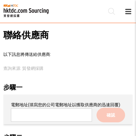
聯絡供應商
以下訊息將傳送給供應商:
查詢來源:
貿發網採購
步驟一
電郵地址
(填寫您的公司電郵地址以獲取供應商的迅速回覆)
確認