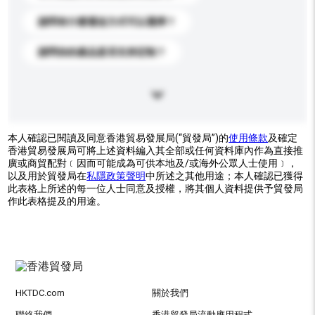
請問有什麼運送方式可以選擇？
請問你的產品是否支持定制？
本人確認已閱讀及同意香港貿易發展局(“貿發局”)的
使用條款
及確定
香港貿易發展局可將上述資料編入其全部或任何資料庫內作為直接推
廣或商貿配對﹝因而可能成為可供本地及/或海外公眾人士使用﹞，
以及用於貿發局在
私隱政策聲明
中所述之其他用途；本人確認已獲得
此表格上所述的每一位人士同意及授權，將其個人資料提供予貿發局
作此表格提及的用途。
HKTDC.com
關於我們
聯絡我們
香港貿發局流動應用程式