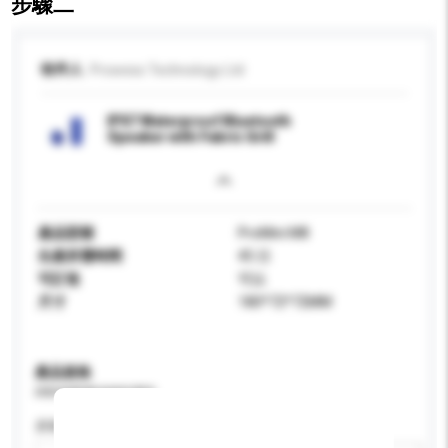
步驟二
收件人
Prowess Technology Ltd
IPX7 Waterproof Bluetooth
Speaker with Fabric Grill
產品型號
ProMini M8
生產所需時間
45 日
可訂造
可以
尺寸
180*72*72MM
產品規格
請提供您對產品的特定要求。
屏幕尺寸