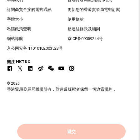
訂閱商貿全接觸電郵通訊
更新您的香港貿發局電郵訂閱
字體大小
使用條款
私隱政策聲明
超連結條款及細則
網站導航
京ICP备09059244号
京公网安备 11010102003523号
關注 HKTDC
© 2026
香港貿易發展局版權所有，對違反版權者保留一切追索權利 。
遞交