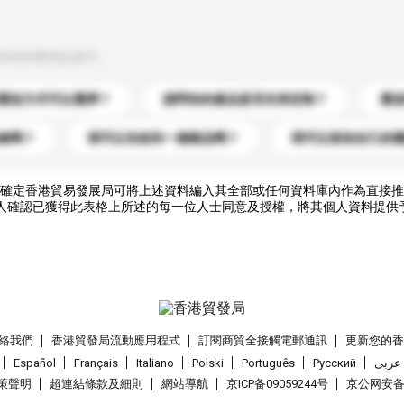
到你的查詢訊息中。
運送方式可以選擇？
請問你的產品是否支持定制？
運
錄嗎？
我可以先收到一個樣品嗎？
我可以添加自己的
確定香港貿易發展局可將上述資料編入其全部或任何資料庫內作為直接推
人確認已獲得此表格上所述的每一位人士同意及授權，將其個人資料提供
絡我們
香港貿發局流動應用程式
訂閱商貿全接觸電郵通訊
更新您的
Español
Français
Italiano
Polski
Português
Pусский
عربى
策聲明
超連結條款及細則
網站導航
京ICP备09059244号
京公网安备 1