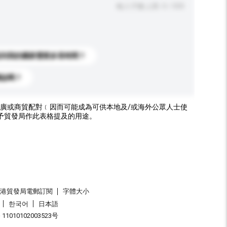
輸入字數上限: 0 / 500
送到我的國家需要多長時間？
標誌嗎？
廣或商貿配對﹝因而可能成為可供本地及/或海外公眾人士使
予貿發局作此表格提及的用途。
香港貿發局電郵訂閱
字體大小
한국어
日本語
1010102003523号