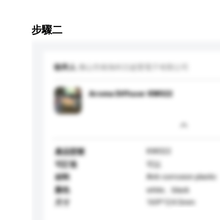
步驟二
收件人
佛山市南海科日超聲電子有限公司
Aroma Diffuser KW022
KW022
產品型號
可訂造
可以
Anti-corrosion plastic
材料
顏色
white、black
169*124.5mm
尺寸