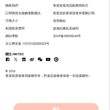
聯絡我們
香港貿發局流動應用程式
訂閱商貿全接觸電郵通訊
更新您的香港貿發局電郵訂閱
字體大小
使用條款
私隱政策聲明
超連結條款及細則
網站導航
京ICP备09059244号
京公网安备 11010102003523号
關注 HKTDC
© 2026
香港貿易發展局版權所有，對違反版權者保留一切追索權利 。
遞交