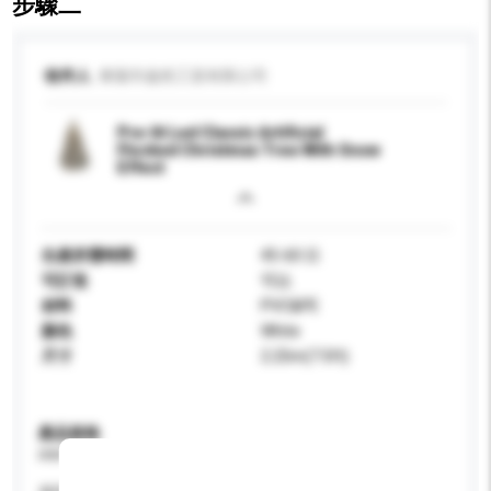
步驟二
收件人
東陽市盎然工貿有限公司
Pre-lit Led Classic Artificial
Flocked Christmas Tree With Snow
Effect
生產所需時間
45-60 日
可訂造
可以
材料
PVC&PE
顏色
White
尺寸
2.25m(7.5ft)
產品規格
請提供您對產品的特定要求。