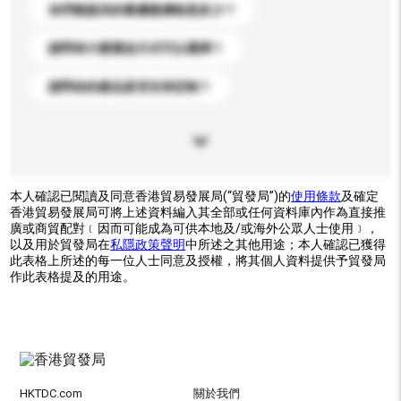
你們能提供的最優惠價格是多少？
請問有什麼運送方式可以選擇？
請問你的產品是否支持定制？
本人確認已閱讀及同意香港貿易發展局(“貿發局”)的
使用條款
及確定
香港貿易發展局可將上述資料編入其全部或任何資料庫內作為直接推
廣或商貿配對﹝因而可能成為可供本地及/或海外公眾人士使用﹞，
以及用於貿發局在
私隱政策聲明
中所述之其他用途；本人確認已獲得
此表格上所述的每一位人士同意及授權，將其個人資料提供予貿發局
作此表格提及的用途。
HKTDC.com
關於我們