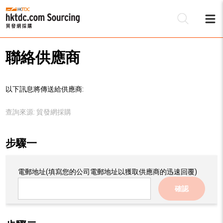
聯絡供應商
以下訊息將傳送給供應商:
查詢來源:
貿發網採購
步驟一
電郵地址
(填寫您的公司電郵地址以獲取供應商的迅速回覆)
確認