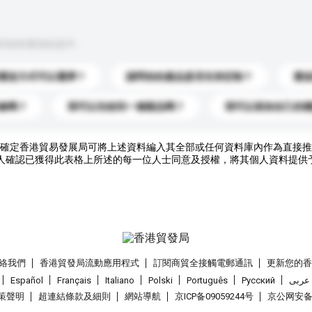
到你的查詢訊息中。
運送方式可以選擇？
請問你的產品是否支持定制？
運
錄嗎？
我可以先收到一個樣品嗎？
我可以添加自己的
確定香港貿易發展局可將上述資料編入其全部或任何資料庫內作為直接推
人確認已獲得此表格上所述的每一位人士同意及授權，將其個人資料提供
絡我們
香港貿發局流動應用程式
訂閱商貿全接觸電郵通訊
更新您的
Español
Français
Italiano
Polski
Português
Pусский
عربى
策聲明
超連結條款及細則
網站導航
京ICP备09059244号
京公网安备 1