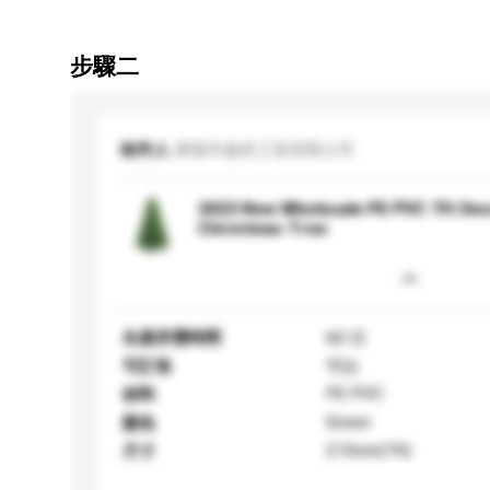
步驟二
收件人
東陽市盎然工貿有限公司
2023 New Wholesale PE PVC 7ft Deco
Christmas Tree
生產所需時間
60 日
可訂造
可以
PE PVC
材料
Green
顏色
210cm(7ft)
尺寸