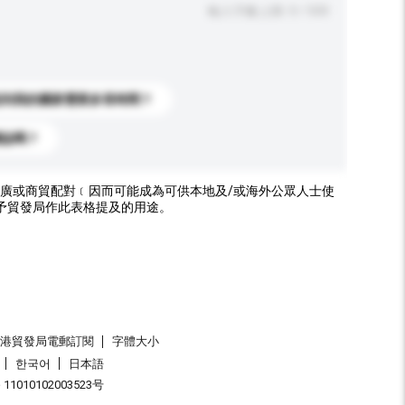
輸入字數上限: 0 / 500
送到我的國家需要多長時間？
標誌嗎？
廣或商貿配對﹝因而可能成為可供本地及/或海外公眾人士使
予貿發局作此表格提及的用途。
香港貿發局電郵訂閱
字體大小
한국어
日本語
1010102003523号