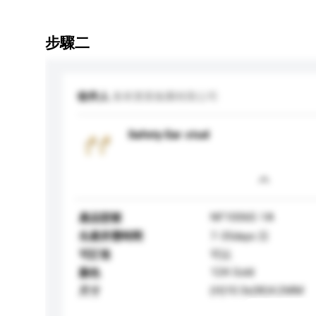
步驟二
收件人
泰來實業集團有限公司
Safety Ear stud
NF1006E-1A
產品型號
生產所需時間
7-35days 日
可訂造
可以
12K Gold
顏色
(H)10.3x(W)4.2MM
尺寸