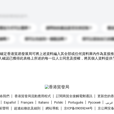
到你的查詢訊息中。
運送方式可以選擇？
請問你的產品是否支持定制？
運
錄嗎？
我可以先收到一個樣品嗎？
我可以添加自己的
確定香港貿易發展局可將上述資料編入其全部或任何資料庫內作為直接推
人確認已獲得此表格上所述的每一位人士同意及授權，將其個人資料提供
絡我們
香港貿發局流動應用程式
訂閱商貿全接觸電郵通訊
更新您的
Español
Français
Italiano
Polski
Português
Pусский
عربى
策聲明
超連結條款及細則
網站導航
京ICP备09059244号
京公网安备 1