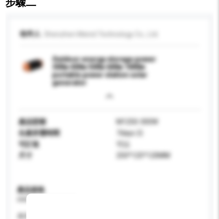
步驟二
收件人
Shenzhen Meind Technology Co., Ltd.
Outdoor energy storage power
300w 400w 500w 600w 1000w
portable power station solar
generator
產品型號
M1250-300W
生產所需時間
7days 日
可訂造
可以
尺寸
250*125*120MM
產品規格
請提供您對產品的特定要求。
應用