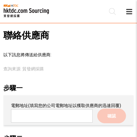
聯絡供應商
以下訊息將傳送給供應商:
查詢來源:
貿發網採購
步驟一
電郵地址
(填寫您的公司電郵地址以獲取供應商的迅速回覆)
確認