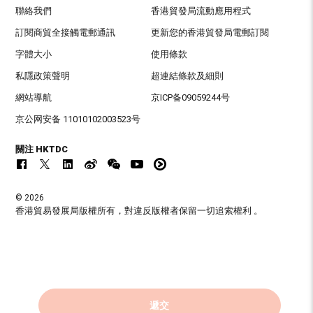
聯絡我們
香港貿發局流動應用程式
訂閱商貿全接觸電郵通訊
更新您的香港貿發局電郵訂閱
字體大小
使用條款
私隱政策聲明
超連結條款及細則
網站導航
京ICP备09059244号
京公网安备 11010102003523号
關注 HKTDC
© 2026
香港貿易發展局版權所有，對違反版權者保留一切追索權利 。
遞交