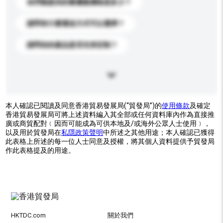
你們能提供的最優惠價格是多少？
請問有什麼運送方式可以選擇？
請問你的產品是否支持定制？
本人確認已閱讀及同意香港貿易發展局(“貿發局”)的
使用條款
及確定
香港貿易發展局可將上述資料編入其全部或任何資料庫內作為直接推
廣或商貿配對﹝因而可能成為可供本地及/或海外公眾人士使用﹞，
以及用於貿發局在
私隱政策聲明
中所述之其他用途；本人確認已獲得
此表格上所述的每一位人士同意及授權，將其個人資料提供予貿發局
作此表格提及的用途。
HKTDC.com
關於我們