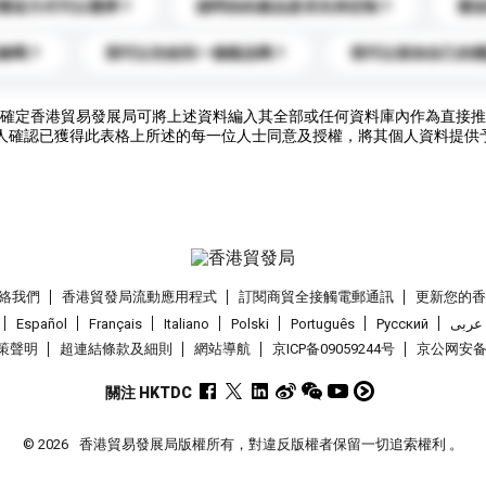
運送方式可以選擇？
請問你的產品是否支持定制？
運
錄嗎？
我可以先收到一個樣品嗎？
我可以添加自己的
確定香港貿易發展局可將上述資料編入其全部或任何資料庫內作為直接推
人確認已獲得此表格上所述的每一位人士同意及授權，將其個人資料提供
絡我們
香港貿發局流動應用程式
訂閱商貿全接觸電郵通訊
更新您的
Español
Français
Italiano
Polski
Português
Pусский
عربى
策聲明
超連結條款及細則
網站導航
京ICP备09059244号
京公网安备 1
關注 HKTDC
© 2026
香港貿易發展局版權所有，對違反版權者保留一切追索權利 。