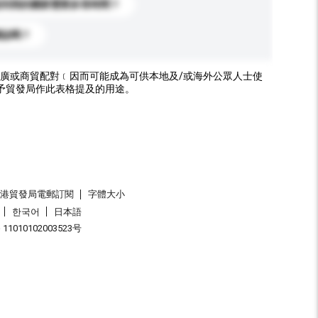
送到我的國家需要多長時間？
標誌嗎？
廣或商貿配對﹝因而可能成為可供本地及/或海外公眾人士使
予貿發局作此表格提及的用途。
香港貿發局電郵訂閱
字體大小
한국어
日本語
1010102003523号