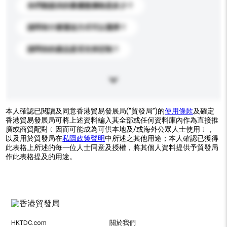
你們能提供的最優惠價格是多少？
請問有什麼運送方式可以選擇？
請問你的產品是否支持定制？
本人確認已閱讀及同意香港貿易發展局(“貿發局”)的
使用條款
及確定
香港貿易發展局可將上述資料編入其全部或任何資料庫內作為直接推
廣或商貿配對﹝因而可能成為可供本地及/或海外公眾人士使用﹞，
以及用於貿發局在
私隱政策聲明
中所述之其他用途；本人確認已獲得
此表格上所述的每一位人士同意及授權，將其個人資料提供予貿發局
作此表格提及的用途。
HKTDC.com
關於我們