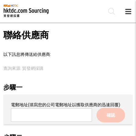
聯絡供應商
以下訊息將傳送給供應商:
查詢來源:
貿發網採購
步驟一
電郵地址
(填寫您的公司電郵地址以獲取供應商的迅速回覆)
確認