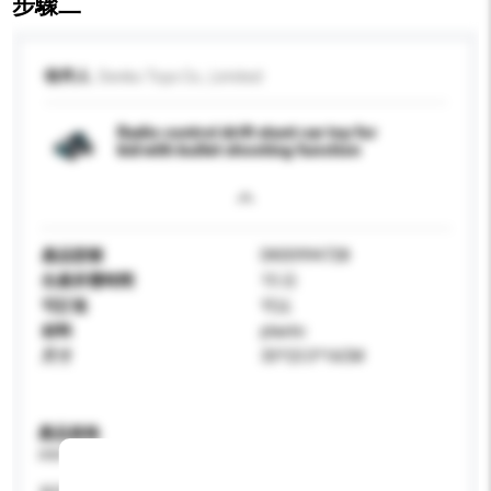
步驟二
收件人
Denko Toys Co., Limited
Radio control drift stunt car toy for
kid with bullet shooting function
產品型號
DK00994728
生產所需時間
15 日
可訂造
可以
材料
plastic
尺寸
35*23.5*16CM
產品規格
請提供您對產品的特定要求。