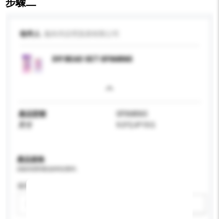
步驟二
收件人
義烏市語梵貿易有限公司
DIY BEAD SET GF068065
產品型號
GF068065
尺寸
9.5*2.4*19.5
產品規格
請提供您對產品的特定要求。
適用年齡
請選擇
新增/刪除選項