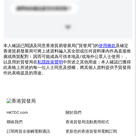
請問你的產品是否支持定制？
本人確認已閱讀及同意香港貿易發展局(“貿發局”)的
使用條款
及確定
香港貿易發展局可將上述資料編入其全部或任何資料庫內作為直接推
廣或商貿配對﹝因而可能成為可供本地及/或海外公眾人士使用﹞，
以及用於貿發局在
私隱政策聲明
中所述之其他用途；本人確認已獲得
此表格上所述的每一位人士同意及授權，將其個人資料提供予貿發局
作此表格提及的用途。
HKTDC.com
關於我們
聯絡我們
香港貿發局流動應用程式
訂閱商貿全接觸電郵通訊
更新您的香港貿發局電郵訂閱