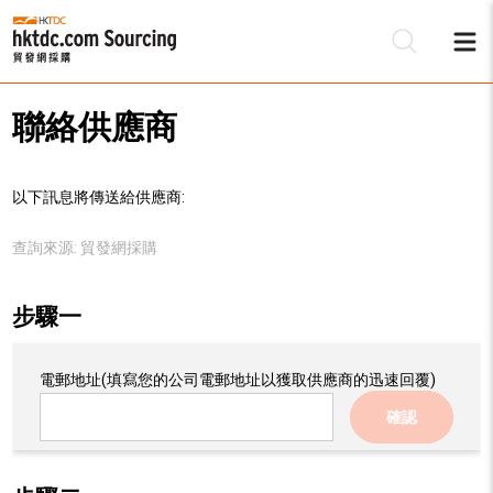
聯絡供應商
以下訊息將傳送給供應商:
查詢來源:
貿發網採購
步驟一
電郵地址
(填寫您的公司電郵地址以獲取供應商的迅速回覆)
確認