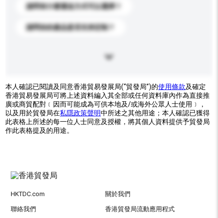
請問有什麼運送方式可以選擇？
請問你的產品是否支持定制？
本人確認已閱讀及同意香港貿易發展局(“貿發局”)的
使用條款
及確定
香港貿易發展局可將上述資料編入其全部或任何資料庫內作為直接推
廣或商貿配對﹝因而可能成為可供本地及/或海外公眾人士使用﹞，
以及用於貿發局在
私隱政策聲明
中所述之其他用途；本人確認已獲得
此表格上所述的每一位人士同意及授權，將其個人資料提供予貿發局
作此表格提及的用途。
HKTDC.com
關於我們
聯絡我們
香港貿發局流動應用程式