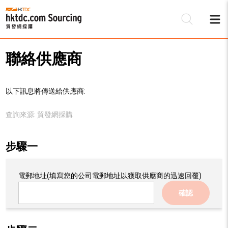
聯絡供應商
以下訊息將傳送給供應商:
查詢來源:
貿發網採購
步驟一
電郵地址
(填寫您的公司電郵地址以獲取供應商的迅速回覆)
確認