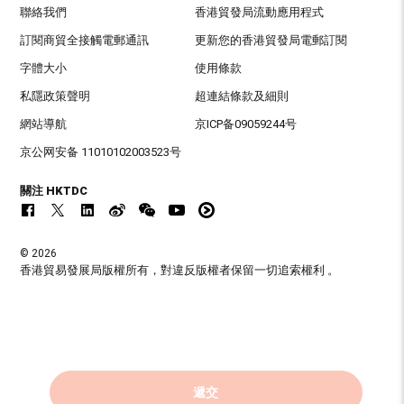
聯絡我們
香港貿發局流動應用程式
訂閱商貿全接觸電郵通訊
更新您的香港貿發局電郵訂閱
字體大小
使用條款
私隱政策聲明
超連結條款及細則
網站導航
京ICP备09059244号
京公网安备 11010102003523号
關注 HKTDC
© 2026
香港貿易發展局版權所有，對違反版權者保留一切追索權利 。
遞交