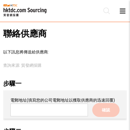
聯絡供應商
以下訊息將傳送給供應商:
查詢來源:
貿發網採購
步驟一
電郵地址
(填寫您的公司電郵地址以獲取供應商的迅速回覆)
確認