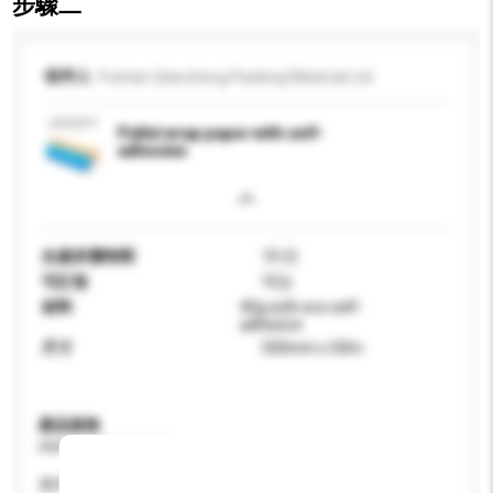
步驟二
收件人
Foshan Qiancheng Packing Material Ltd.
Pallet wrap paper with self-
adhesive
生產所需時間
10 日
可訂造
可以
材料
40g with eco self-
adhesive
尺寸
500mm x 50m
產品規格
請提供您對產品的特定要求。
應用