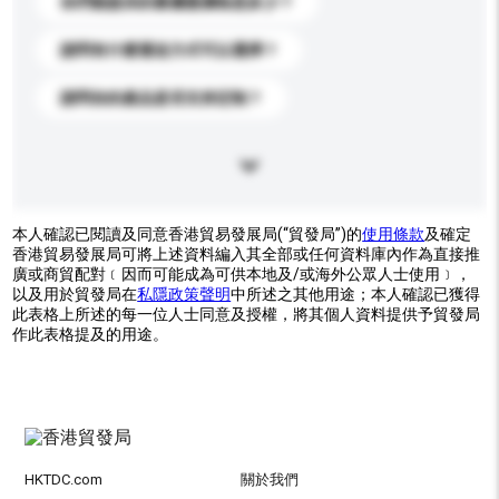
你們能提供的最優惠價格是多少？
請問有什麼運送方式可以選擇？
請問你的產品是否支持定制？
本人確認已閱讀及同意香港貿易發展局(“貿發局”)的
使用條款
及確定
香港貿易發展局可將上述資料編入其全部或任何資料庫內作為直接推
廣或商貿配對﹝因而可能成為可供本地及/或海外公眾人士使用﹞，
以及用於貿發局在
私隱政策聲明
中所述之其他用途；本人確認已獲得
此表格上所述的每一位人士同意及授權，將其個人資料提供予貿發局
作此表格提及的用途。
HKTDC.com
關於我們