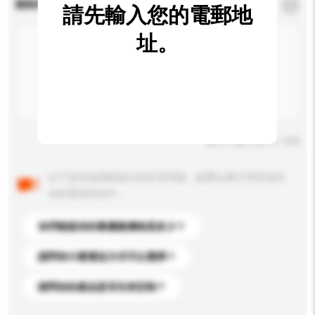
查詢內容
*
必須填寫
請先輸入您的電郵地
址。
輸入字數上限: 0 / 500
以下是其他買家提出的常見問題。點擊以將它們添加到
你的查詢訊息中。
你們能提供的最優惠價格是多少？
請問有什麼運送方式可以選擇？
請問你的產品是否支持定制？