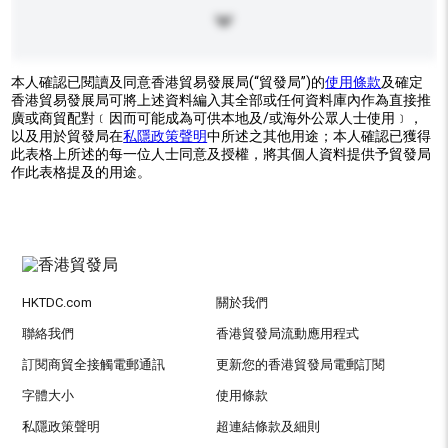
本人確認已閱讀及同意香港貿易發展局(“貿發局”)的
使用條款
及確定
香港貿易發展局可將上述資料編入其全部或任何資料庫內作為直接推
廣或商貿配對﹝因而可能成為可供本地及/或海外公眾人士使用﹞，
以及用於貿發局在
私隱政策聲明
中所述之其他用途；本人確認已獲得
此表格上所述的每一位人士同意及授權，將其個人資料提供予貿發局
作此表格提及的用途。
HKTDC.com
關於我們
聯絡我們
香港貿發局流動應用程式
訂閱商貿全接觸電郵通訊
更新您的香港貿發局電郵訂閱
字體大小
使用條款
私隱政策聲明
超連結條款及細則