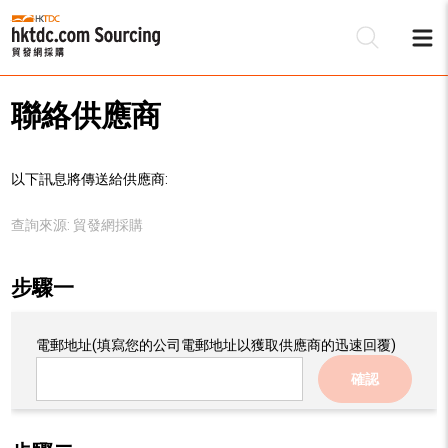
聯絡供應商
以下訊息將傳送給供應商:
查詢來源:
貿發網採購
步驟一
電郵地址
(填寫您的公司電郵地址以獲取供應商的迅速回覆)
確認