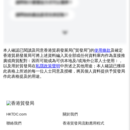
請問有什麼運送方式可以選擇？
請問你的產品是否支持定制？
本人確認已閱讀及同意香港貿易發展局(“貿發局”)的
使用條款
及確定
香港貿易發展局可將上述資料編入其全部或任何資料庫內作為直接推
廣或商貿配對﹝因而可能成為可供本地及/或海外公眾人士使用﹞，
以及用於貿發局在
私隱政策聲明
中所述之其他用途；本人確認已獲得
此表格上所述的每一位人士同意及授權，將其個人資料提供予貿發局
作此表格提及的用途。
HKTDC.com
關於我們
聯絡我們
香港貿發局流動應用程式