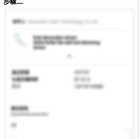
步驟二
收件人
Shenzhen Jisim Technology Co.,Ltd.
Dali dimmable driver
3w5w7w9w12w dali led dimming
driver
產品型號
JD3109
生產所需時間
20-25 日
尺寸
126*30*20MM
產品規格
請提供您對產品的特定要求。
應用
新增/刪除選項