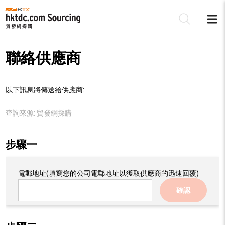
聯絡供應商
以下訊息將傳送給供應商:
查詢來源:
貿發網採購
步驟一
電郵地址
(填寫您的公司電郵地址以獲取供應商的迅速回覆)
確認