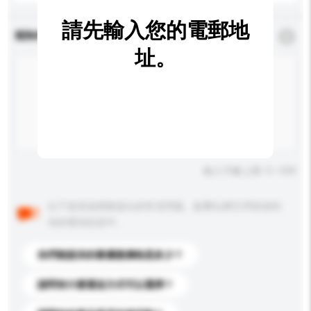
請先輸入您的電郵地
查詢內容
*
必須填寫
址。
輸入字數上限: 0 / 500
以下是其他買家提出的常見問題。點擊以將它們添加到
你的查詢訊息中。
你們能提供的最優惠價格是多少？
請問有什麼運送方式可以選擇？