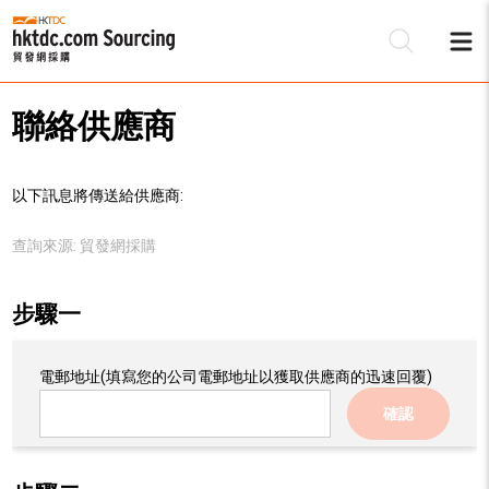
聯絡供應商
以下訊息將傳送給供應商:
查詢來源:
貿發網採購
步驟一
電郵地址
(填寫您的公司電郵地址以獲取供應商的迅速回覆)
確認