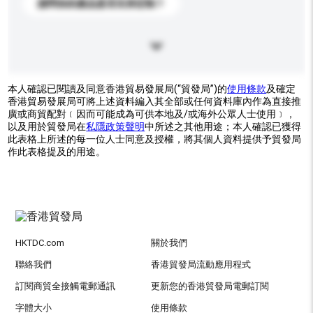
請問你的產品是否支持定制？
本人確認已閱讀及同意香港貿易發展局(“貿發局”)的
使用條款
及確定
香港貿易發展局可將上述資料編入其全部或任何資料庫內作為直接推
廣或商貿配對﹝因而可能成為可供本地及/或海外公眾人士使用﹞，
以及用於貿發局在
私隱政策聲明
中所述之其他用途；本人確認已獲得
此表格上所述的每一位人士同意及授權，將其個人資料提供予貿發局
作此表格提及的用途。
HKTDC.com
關於我們
聯絡我們
香港貿發局流動應用程式
訂閱商貿全接觸電郵通訊
更新您的香港貿發局電郵訂閱
字體大小
使用條款