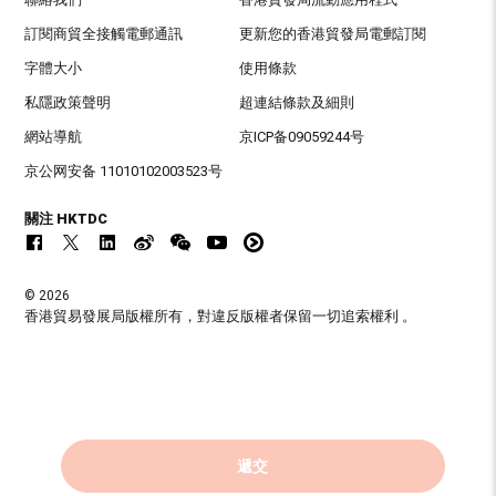
訂閱商貿全接觸電郵通訊
更新您的香港貿發局電郵訂閱
字體大小
使用條款
私隱政策聲明
超連結條款及細則
網站導航
京ICP备09059244号
京公网安备 11010102003523号
關注 HKTDC
© 2026
香港貿易發展局版權所有，對違反版權者保留一切追索權利 。
遞交