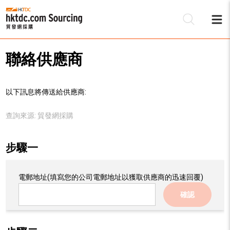
聯絡供應商
以下訊息將傳送給供應商:
查詢來源:
貿發網採購
步驟一
電郵地址
(填寫您的公司電郵地址以獲取供應商的迅速回覆)
確認