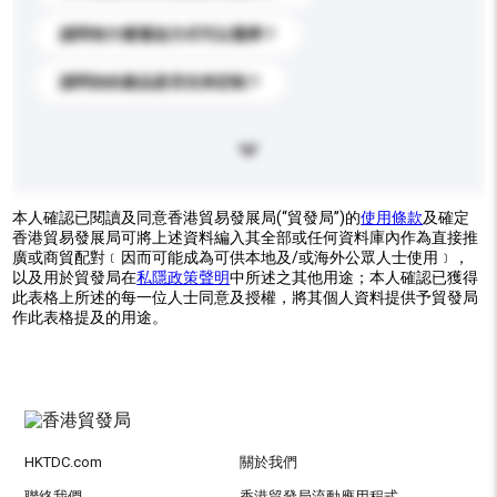
請問有什麼運送方式可以選擇？
請問你的產品是否支持定制？
本人確認已閱讀及同意香港貿易發展局(“貿發局”)的
使用條款
及確定
香港貿易發展局可將上述資料編入其全部或任何資料庫內作為直接推
廣或商貿配對﹝因而可能成為可供本地及/或海外公眾人士使用﹞，
以及用於貿發局在
私隱政策聲明
中所述之其他用途；本人確認已獲得
此表格上所述的每一位人士同意及授權，將其個人資料提供予貿發局
作此表格提及的用途。
HKTDC.com
關於我們
聯絡我們
香港貿發局流動應用程式