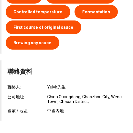
Controlled temperature
Fermentation
First course of original sauce
Brewing soy sauce
聯絡資料
聯絡人:
YuMr先生
公司地址:
China Guangdong, Chaozhou City, Wenci
Town, Chaoan District,
國家 / 地區:
中國內地