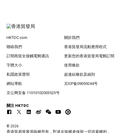
HKTDC.com
關於我們
聯絡我們
香港貿發局流動應用程式
訂閱商貿全接觸電郵通訊
更新您的香港貿發局電郵訂閱
字體大小
使用條款
私隱政策聲明
超連結條款及細則
網站導航
京ICP备09059244号
京公网安备 11010102003523号
關注 HKTDC
© 2026
香港貿易發展局版權所有，對違反版權者保留一切追索權利 。