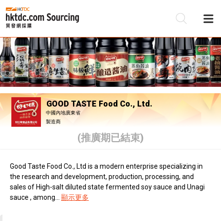
GOOD TASTE Food Co., Ltd.
中國內地廣東省
製造商
(推廣期已結束)
Good Taste Food Co., Ltd is a modern enterprise specializing in
the research and development, production, processing, and
sales of High-salt diluted state fermented soy sauce and Unagi
sauce , among...
顯示更多