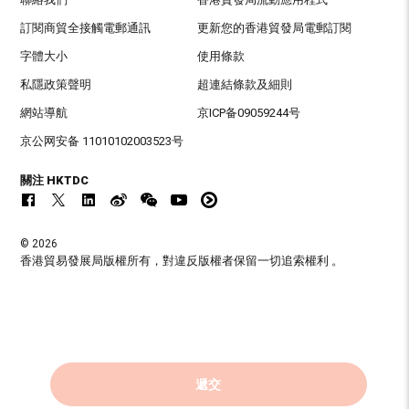
訂閱商貿全接觸電郵通訊
更新您的香港貿發局電郵訂閱
字體大小
使用條款
私隱政策聲明
超連結條款及細則
網站導航
京ICP备09059244号
京公网安备 11010102003523号
關注 HKTDC
© 2026
香港貿易發展局版權所有，對違反版權者保留一切追索權利 。
遞交