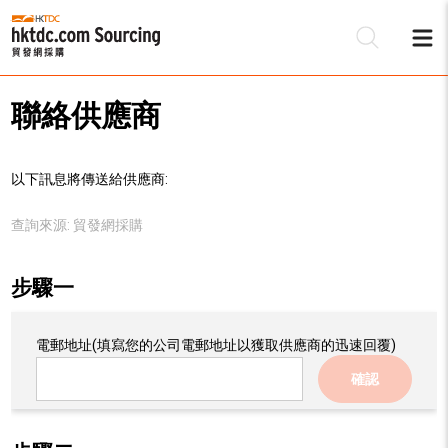
聯絡供應商
以下訊息將傳送給供應商:
查詢來源:
貿發網採購
步驟一
電郵地址
(填寫您的公司電郵地址以獲取供應商的迅速回覆)
確認