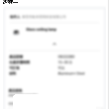
步驟二
收件人
東莞市歐本照明科技有限公司
Glass ceiling lamp
產品型號
OB2222BD
生產所需時間
15~30 日
可訂造
可以
材料
Aluminum+ Steel
產品規格
請提供您對產品的特定要求。
特性