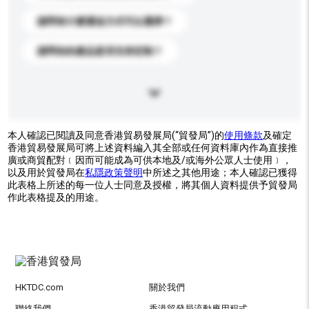
請問有什麼運送方式可以選擇？
請問你的產品是否支持定制？
本人確認已閱讀及同意香港貿易發展局(“貿發局”)的
使用條款
及確定
香港貿易發展局可將上述資料編入其全部或任何資料庫內作為直接推
廣或商貿配對﹝因而可能成為可供本地及/或海外公眾人士使用﹞，
以及用於貿發局在
私隱政策聲明
中所述之其他用途；本人確認已獲得
此表格上所述的每一位人士同意及授權，將其個人資料提供予貿發局
作此表格提及的用途。
HKTDC.com
關於我們
聯絡我們
香港貿發局流動應用程式