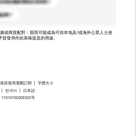
送到我的國家需要多長時間？
標誌嗎？
廣或商貿配對﹝因而可能成為可供本地及/或海外公眾人士使
予貿發局作此表格提及的用途。
香港貿發局電郵訂閱
字體大小
한국어
日本語
1010102003523号