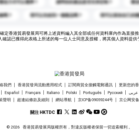
運送方式可以選擇？
請問你的產品是否支持定制？
運
錄嗎？
我可以先收到一個樣品嗎？
我可以添加自己的
確定香港貿易發展局可將上述資料編入其全部或任何資料庫內作為直接推
人確認已獲得此表格上所述的每一位人士同意及授權，將其個人資料提供
絡我們
香港貿發局流動應用程式
訂閱商貿全接觸電郵通訊
更新您的
Español
Français
Italiano
Polski
Português
Pусский
عربى
策聲明
超連結條款及細則
網站導航
京ICP备09059244号
京公网安备 1
關注 HKTDC
© 2026
香港貿易發展局版權所有，對違反版權者保留一切追索權利 。