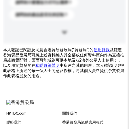
請問有什麼運送方式可以選擇？
請問你的產品是否支持定制？
本人確認已閱讀及同意香港貿易發展局(“貿發局”)的
使用條款
及確定
香港貿易發展局可將上述資料編入其全部或任何資料庫內作為直接推
廣或商貿配對﹝因而可能成為可供本地及/或海外公眾人士使用﹞，
以及用於貿發局在
私隱政策聲明
中所述之其他用途；本人確認已獲得
此表格上所述的每一位人士同意及授權，將其個人資料提供予貿發局
作此表格提及的用途。
HKTDC.com
關於我們
聯絡我們
香港貿發局流動應用程式