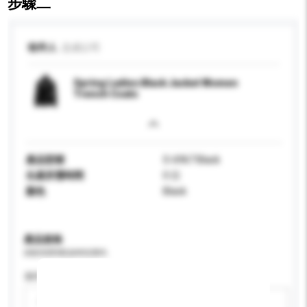
步驟二
收件人
志成公司
Spring Ladies Black Jacket Women
Trench Coats
產品型號
S-6967 Black
生產所需時間
0 日
顏色
Black
產品規格
請提供您對產品的特定要求。
適用年齡
請選擇
新增/刪除選項