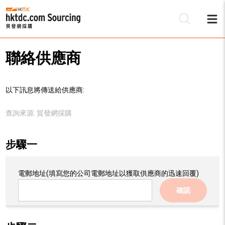
聯絡供應商
以下訊息將傳送給供應商:
查詢來源:
貿發網採購
步驟一
電郵地址
(填寫您的公司電郵地址以獲取供應商的迅速回覆)
確認