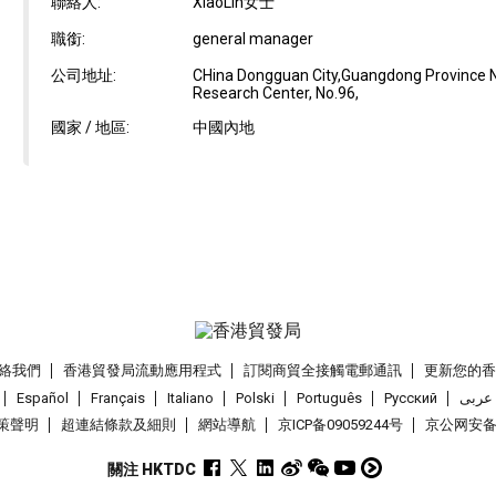
聯絡人:
XiaoLin女士
職銜:
general manager
公司地址:
CHina Dongguan City,Guangdong Province N
Research Center, No.96,
國家 / 地區:
中國內地
絡我們
香港貿發局流動應用程式
訂閱商貿全接觸電郵通訊
更新您的
Español
Français
Italiano
Polski
Português
Pусский
عربى
策聲明
超連結條款及細則
網站導航
京ICP备09059244号
京公网安备 1
關注 HKTDC