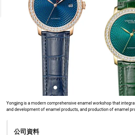
Yongjing is a modern comprehensive enamel workshop that integrat
and development of enamel products, and production of enamel prod
公司資料