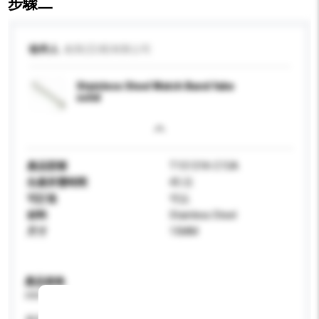
步驟二
收件人
創美(亞洲)有限公司
Stainless Steel Watch Band fake
solid
產品型號
T15131K-C15A
生產所需時間
45 日
可訂造
可以
材料
Stainless Steel
尺寸
15MM
產品規格
請提供您對產品的特定要求。