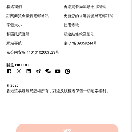
聯絡我們
香港貿發局流動應用程式
訂閱商貿全接觸電郵通訊
更新您的香港貿發局電郵訂閱
字體大小
使用條款
私隱政策聲明
超連結條款及細則
網站導航
京ICP备09059244号
京公网安备 11010102003523号
關注 HKTDC
© 2026
香港貿易發展局版權所有，對違反版權者保留一切追索權利 。
遞交