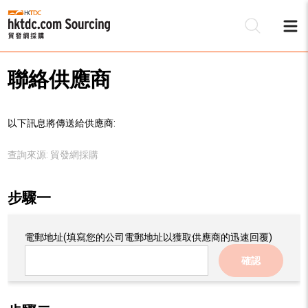
聯絡供應商
以下訊息將傳送給供應商:
查詢來源:
貿發網採購
步驟一
電郵地址
(填寫您的公司電郵地址以獲取供應商的迅速回覆)
確認