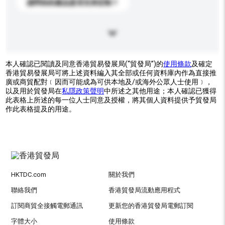
請問你的產品是否支持定制？
本人確認已閱讀及同意香港貿易發展局(“貿發局”)的
使用條款
及確定
香港貿易發展局可將上述資料編入其全部或任何資料庫內作為直接推
廣或商貿配對﹝因而可能成為可供本地及/或海外公眾人士使用﹞，
以及用於貿發局在
私隱政策聲明
中所述之其他用途；本人確認已獲得
此表格上所述的每一位人士同意及授權，將其個人資料提供予貿發局
作此表格提及的用途。
HKTDC.com
關於我們
聯絡我們
香港貿發局流動應用程式
訂閱商貿全接觸電郵通訊
更新您的香港貿發局電郵訂閱
字體大小
使用條款