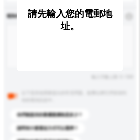
請先輸入您的電郵地
查詢內容
*
必須填寫
址。
輸入字數上限: 0 / 500
以下是其他買家提出的常見問題。點擊以將它們添加到
你的查詢訊息中。
你們能提供的最優惠價格是多少？
請問有什麼運送方式可以選擇？