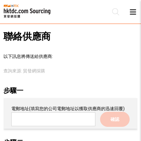
聯絡供應商
以下訊息將傳送給供應商:
查詢來源:
貿發網採購
步驟一
電郵地址
(填寫您的公司電郵地址以獲取供應商的迅速回覆)
確認