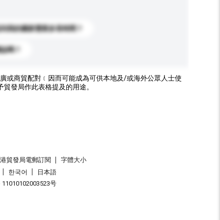
送到我的國家需要多長時間？
標誌嗎？
廣或商貿配對﹝因而可能成為可供本地及/或海外公眾人士使
予貿發局作此表格提及的用途。
香港貿發局電郵訂閱
字體大小
한국어
日本語
1010102003523号