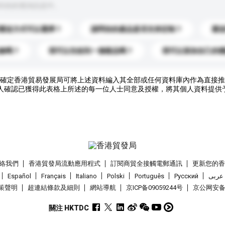
到你的查詢訊息中。
運送方式可以選擇？
請問你的產品是否支持定制？
運
錄嗎？
我可以先收到一個樣品嗎？
我可以添加自己的
確定香港貿易發展局可將上述資料編入其全部或任何資料庫內作為直接推
人確認已獲得此表格上所述的每一位人士同意及授權，將其個人資料提供
絡我們
香港貿發局流動應用程式
訂閱商貿全接觸電郵通訊
更新您的
Español
Français
Italiano
Polski
Português
Pусский
عربى
策聲明
超連結條款及細則
網站導航
京ICP备09059244号
京公网安备 1
關注 HKTDC