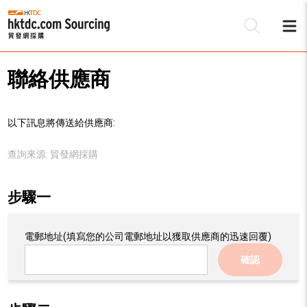
聯絡供應商
以下訊息將傳送給供應商:
查詢來源:
貿發網採購
步驟一
電郵地址
(填寫您的公司電郵地址以獲取供應商的迅速回覆)
確認