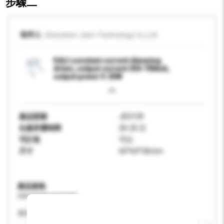
步驟二
收件人
Shenzhen Jisim Technology Co.,Ltd.
DALI constant current dimming
driver, output current 350-700mA,
output power 5-25W
產品型號
JD3139
生產所需時間
20-25 日
可訂造
可以
尺寸
65*63*26mm
產品規格
請提供您對產品的特定要求。
應用