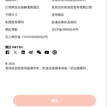
訂閱商貿全接觸電郵通訊
更新您的香港貿發局電郵訂閱
字體大小
使用條款
私隱政策聲明
超連結條款及細則
網站導航
京ICP备09059244号
京公网安备 11010102003523号
關注 HKTDC
© 2026
香港貿易發展局版權所有，對違反版權者保留一切追索權利 。
遞交