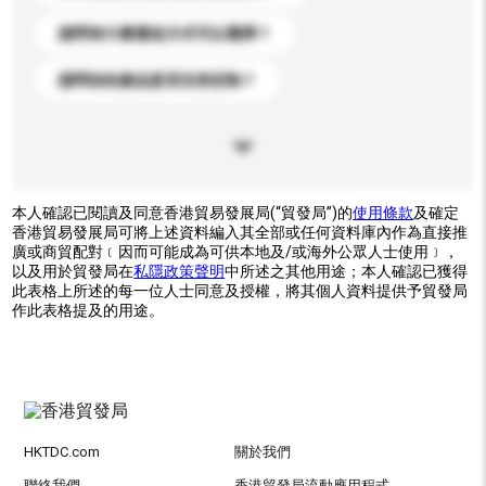
請問有什麼運送方式可以選擇？
請問你的產品是否支持定制？
本人確認已閱讀及同意香港貿易發展局(“貿發局”)的
使用條款
及確定
香港貿易發展局可將上述資料編入其全部或任何資料庫內作為直接推
廣或商貿配對﹝因而可能成為可供本地及/或海外公眾人士使用﹞，
以及用於貿發局在
私隱政策聲明
中所述之其他用途；本人確認已獲得
此表格上所述的每一位人士同意及授權，將其個人資料提供予貿發局
作此表格提及的用途。
HKTDC.com
關於我們
聯絡我們
香港貿發局流動應用程式