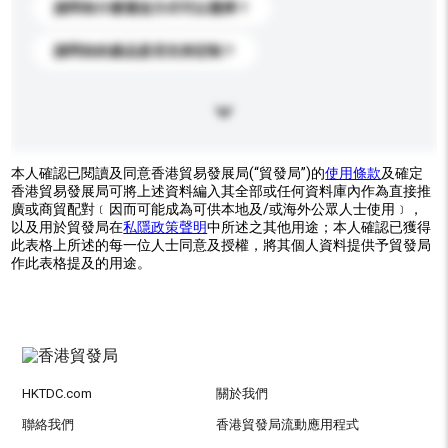
請問有什麼運送方式可以選擇？
請問你的產品是否支持定制？
本人確認已閱讀及同意香港貿易發展局(“貿發局”)的
使用條款
及確定
香港貿易發展局可將上述資料編入其全部或任何資料庫內作為直接推
廣或商貿配對﹝因而可能成為可供本地及/或海外公眾人士使用﹞，
以及用於貿發局在
私隱政策聲明
中所述之其他用途；本人確認已獲得
此表格上所述的每一位人士同意及授權，將其個人資料提供予貿發局
作此表格提及的用途。
HKTDC.com
關於我們
聯絡我們
香港貿發局流動應用程式