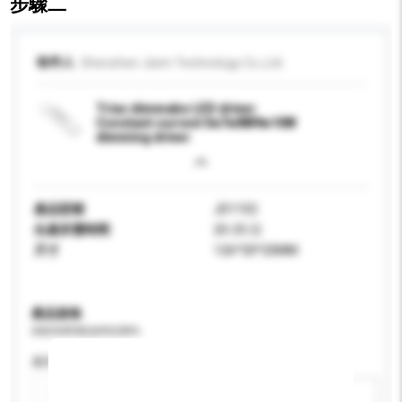
步驟二
收件人
Shenzhen Jisim Technology Co.,Ltd.
Triac dimmabe LED driver
Constant current 5w7w8W9w10W
dimming driver
產品型號
JD1102
生產所需時間
20-25 日
尺寸
126*30*20MM
產品規格
請提供您對產品的特定要求。
應用
新增/刪除選項