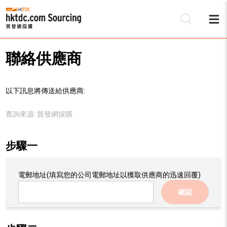
聯絡供應商
以下訊息將傳送給供應商:
查詢來源:
貿發網採購
步驟一
電郵地址
(填寫您的公司電郵地址以獲取供應商的迅速回覆)
確認