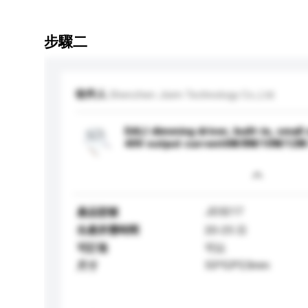
步驟二
收件人
Shenzhen Jisim Technology Co.,Ltd.
DALI dimming driver, built-in, small
40V output current6W/8W/10W/12W
JD3217
產品型號
生產所需時間
20-25 日
可訂造
可以
55*53*23mm
尺寸