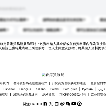
到你的查詢訊息中。
運送方式可以選擇？
請問你的產品是否支持定制？
運
錄嗎？
我可以先收到一個樣品嗎？
我可以添加自己的
確定香港貿易發展局可將上述資料編入其全部或任何資料庫內作為直接推
人確認已獲得此表格上所述的每一位人士同意及授權，將其個人資料提供
絡我們
香港貿發局流動應用程式
訂閱商貿全接觸電郵通訊
更新您的
Español
Français
Italiano
Polski
Português
Pусский
عربى
策聲明
超連結條款及細則
網站導航
京ICP备09059244号
京公网安备 1
關注 HKTDC