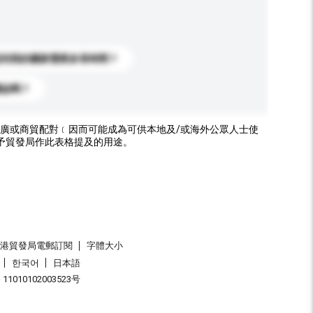
送到我的國家需要多長時間？
標誌嗎？
廣或商貿配對﹝因而可能成為可供本地及/或海外公眾人士使
予貿發局作此表格提及的用途。
香港貿發局電郵訂閱
字體大小
한국어
日本語
1010102003523号