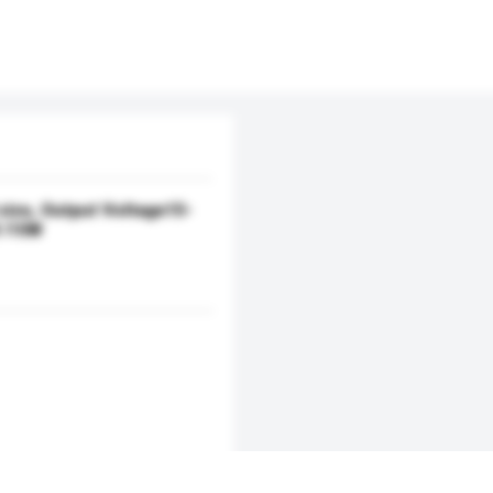
 size, Output Voltage15-
 /15W