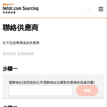
聯絡供應商
以下訊息將傳送給供應商:
查詢來源:
貿發網採購
步驟一
電郵地址
(填寫您的公司電郵地址以獲取供應商的迅速回覆)
確認