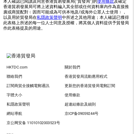
本人確認已閱讀及同意香港貿易發展局(“貿發局”)的
使用條款
及確定
香港貿易發展局可將上述資料編入其全部或任何資料庫內作為直接推
廣或商貿配對﹝因而可能成為可供本地及/或海外公眾人士使用﹞，
以及用於貿發局在
私隱政策聲明
中所述之其他用途；本人確認已獲得
此表格上所述的每一位人士同意及授權，將其個人資料提供予貿發局
作此表格提及的用途。
HKTDC.com
關於我們
聯絡我們
香港貿發局流動應用程式
訂閱商貿全接觸電郵通訊
更新您的香港貿發局電郵訂閱
字體大小
使用條款
私隱政策聲明
超連結條款及細則
網站導航
京ICP备09059244号
京公网安备 11010102003523号