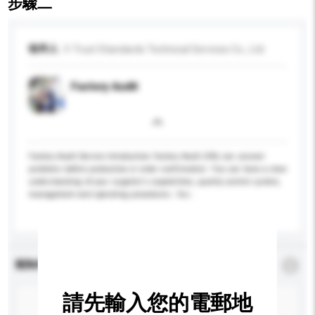
步驟二
收件人
V-Trust Standards Technical Services Co., Ltd.
Factory Audit
Factory Audit Service Introduction Factory Audit (FA) can uncover
problems before production or order confirmation. You can have a clear
understanding of your supplier's capabilities, quality control system,
management and operating procedures. Our...
更多...
查詢內容
*
必須填寫
請先輸入您的電郵地