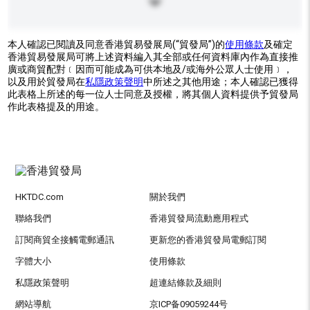
本人確認已閱讀及同意香港貿易發展局(“貿發局”)的
使用條款
及確定
香港貿易發展局可將上述資料編入其全部或任何資料庫內作為直接推
廣或商貿配對﹝因而可能成為可供本地及/或海外公眾人士使用﹞，
以及用於貿發局在
私隱政策聲明
中所述之其他用途；本人確認已獲得
此表格上所述的每一位人士同意及授權，將其個人資料提供予貿發局
作此表格提及的用途。
HKTDC.com
關於我們
聯絡我們
香港貿發局流動應用程式
訂閱商貿全接觸電郵通訊
更新您的香港貿發局電郵訂閱
字體大小
使用條款
私隱政策聲明
超連結條款及細則
網站導航
京ICP备09059244号