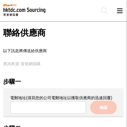
聯絡供應商
以下訊息將傳送給供應商:
查詢來源:
貿發網採購
步驟一
電郵地址
(填寫您的公司電郵地址以獲取供應商的迅速回覆)
確認