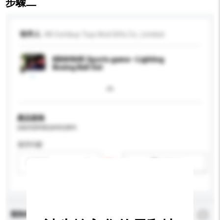
步驟二
收件人
HK Combuy Toys And Gifts Co., Limited
KB049695 Sports game--Lighting
Boxing Ball Set
產品規格
請提供您對產品的特定要求。
適用年齡
請選擇
新增/刪除選項
查詢內容
*
必須填寫