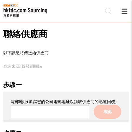
聯絡供應商
以下訊息將傳送給供應商:
查詢來源:
貿發網採購
步驟一
電郵地址
(填寫您的公司電郵地址以獲取供應商的迅速回覆)
確認