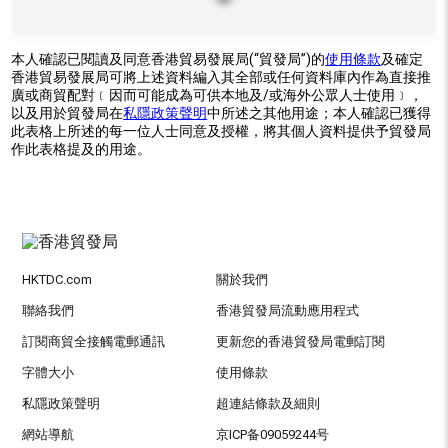
本人確認已閱讀及同意香港貿易發展局(“貿發局”)的
使用條款
及確定
香港貿易發展局可將上述資料編入其全部或任何資料庫內作為直接推
廣或商貿配對﹝因而可能成為可供本地及/或海外公眾人士使用﹞，
以及用於貿發局在
私隱政策聲明
中所述之其他用途；本人確認已獲得
此表格上所述的每一位人士同意及授權，將其個人資料提供予貿發局
作此表格提及的用途。
HKTDC.com
關於我們
聯絡我們
香港貿發局流動應用程式
訂閱商貿全接觸電郵通訊
更新您的香港貿發局電郵訂閱
字體大小
使用條款
私隱政策聲明
超連結條款及細則
網站導航
京ICP备09059244号