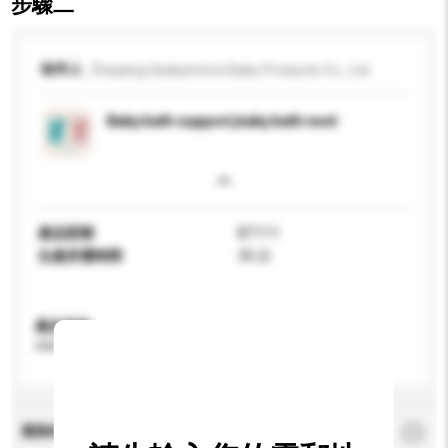
步驟二
收件人
Zhejiang Ubabyhome Baby Products Co., Ltd.
Baby bath support,baby bath nest
產品型號
BT111
生產所需時間
35 日
產品規格
請提供您對產品的特定要求。
查詢內容
*
必須填寫