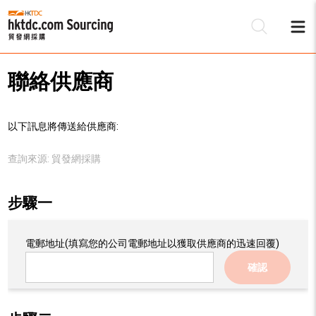
聯絡供應商
以下訊息將傳送給供應商:
查詢來源:
貿發網採購
步驟一
電郵地址
(填寫您的公司電郵地址以獲取供應商的迅速回覆)
確認