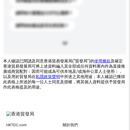
你們能提供的最優惠價格是多少？
請問有什麼運送方式可以選擇？
請問你的產品是否支持定制？
本人確認已閱讀及同意香港貿易發展局(“貿發局”)的
使用條款
及確定
香港貿易發展局可將上述資料編入其全部或任何資料庫內作為直接推
廣或商貿配對﹝因而可能成為可供本地及/或海外公眾人士使用﹞，
以及用於貿發局在
私隱政策聲明
中所述之其他用途；本人確認已獲得
此表格上所述的每一位人士同意及授權，將其個人資料提供予貿發局
作此表格提及的用途。
HKTDC.com
關於我們