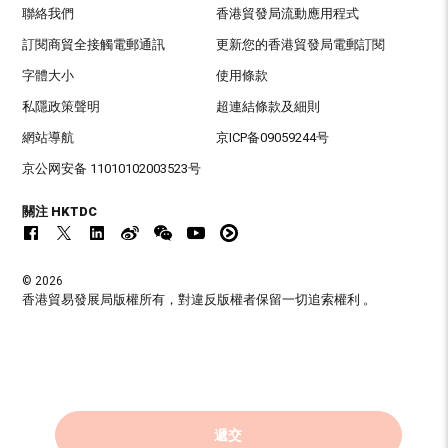
聯絡我們
香港貿發局流動應用程式
訂閱商貿全接觸電郵通訊
更新您的香港貿發局電郵訂閱
字體大小
使用條款
私隱政策聲明
超連結條款及細則
網站導航
京ICP备09059244号
京公网安备 11010102003523号
關注 HKTDC
© 2026
香港貿易發展局版權所有，對違反版權者保留一切追索權利 。
遞交