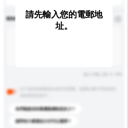
請先輸入您的電郵地
查詢內容
*
必須填寫
址。
輸入字數上限: 0 / 500
以下是其他買家提出的常見問題。點擊以將它們添加到
你的查詢訊息中。
你們能提供的最優惠價格是多少？
請問有什麼運送方式可以選擇？