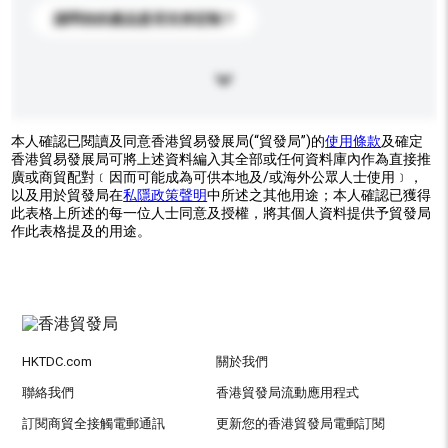
請問你的產品是否支持定制？
本人確認已閱讀及同意香港貿易發展局(“貿發局”)的
使用條款
及確定
香港貿易發展局可將上述資料編入其全部或任何資料庫內作為直接推
廣或商貿配對﹝因而可能成為可供本地及/或海外公眾人士使用﹞，
以及用於貿發局在
私隱政策聲明
中所述之其他用途；本人確認已獲得
此表格上所述的每一位人士同意及授權，將其個人資料提供予貿發局
作此表格提及的用途。
HKTDC.com
關於我們
聯絡我們
香港貿發局流動應用程式
訂閱商貿全接觸電郵通訊
更新您的香港貿發局電郵訂閱