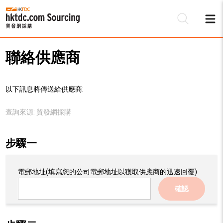
聯絡供應商
以下訊息將傳送給供應商:
查詢來源:
貿發網採購
步驟一
電郵地址
(填寫您的公司電郵地址以獲取供應商的迅速回覆)
確認