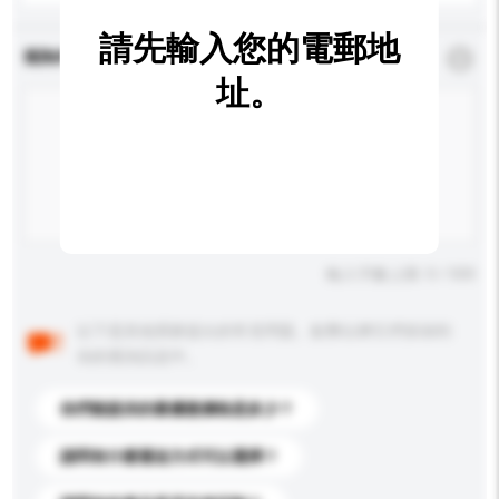
請先輸入您的電郵地
查詢內容
*
必須填寫
址。
輸入字數上限: 0 / 500
以下是其他買家提出的常見問題。點擊以將它們添加到
你的查詢訊息中。
你們能提供的最優惠價格是多少？
請問有什麼運送方式可以選擇？