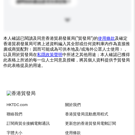
請問你的產品是否支持定制？
本人確認已閱讀及同意香港貿易發展局(“貿發局”)的
使用條款
及確定
香港貿易發展局可將上述資料編入其全部或任何資料庫內作為直接推
廣或商貿配對﹝因而可能成為可供本地及/或海外公眾人士使用﹞，
以及用於貿發局在
私隱政策聲明
中所述之其他用途；本人確認已獲得
此表格上所述的每一位人士同意及授權，將其個人資料提供予貿發局
作此表格提及的用途。
HKTDC.com
關於我們
聯絡我們
香港貿發局流動應用程式
訂閱商貿全接觸電郵通訊
更新您的香港貿發局電郵訂閱
字體大小
使用條款