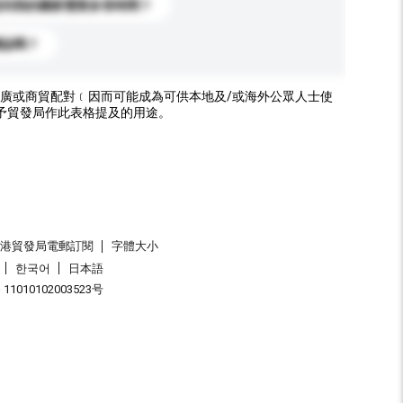
送到我的國家需要多長時間？
標誌嗎？
廣或商貿配對﹝因而可能成為可供本地及/或海外公眾人士使
予貿發局作此表格提及的用途。
香港貿發局電郵訂閱
字體大小
한국어
日本語
1010102003523号