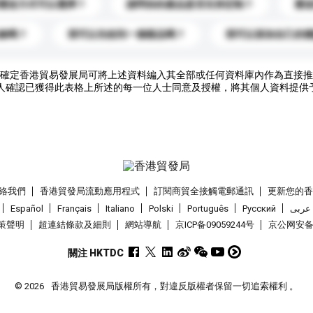
運送方式可以選擇？
請問你的產品是否支持定制？
運
錄嗎？
我可以先收到一個樣品嗎？
我可以添加自己的
確定香港貿易發展局可將上述資料編入其全部或任何資料庫內作為直接推
人確認已獲得此表格上所述的每一位人士同意及授權，將其個人資料提供
絡我們
香港貿發局流動應用程式
訂閱商貿全接觸電郵通訊
更新您的
Español
Français
Italiano
Polski
Português
Pусский
عربى
策聲明
超連結條款及細則
網站導航
京ICP备09059244号
京公网安备 1
關注 HKTDC
© 2026
香港貿易發展局版權所有，對違反版權者保留一切追索權利 。