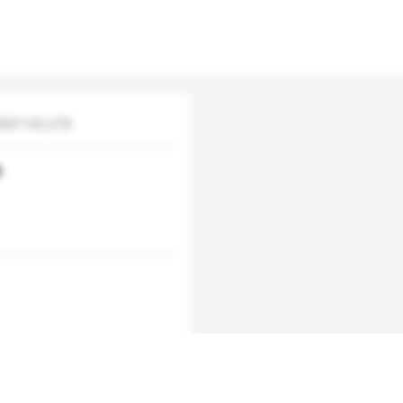
Y CO.,LTD.
R