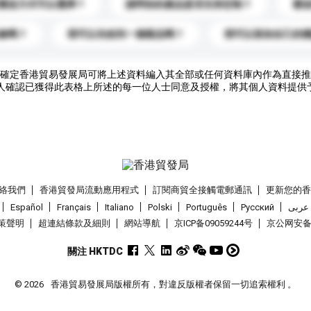
運送方式可以選擇？
請問你的產品是否支持定制？
運
錄嗎？
我可以先收到一個樣品嗎？
我可以添加自己的
確定香港貿易發展局可將上述資料編入其全部或任何資料庫內作為直接推
人確認已獲得此表格上所述的每一位人士同意及授權，將其個人資料提供
絡我們
香港貿發局流動應用程式
訂閱商貿全接觸電郵通訊
更新您的
Español
Français
Italiano
Polski
Português
Pусский
عربى
策聲明
超連結條款及細則
網站導航
京ICP备09059244号
京公网安备 1
關注 HKTDC
© 2026
香港貿易發展局版權所有，對違反版權者保留一切追索權利 。