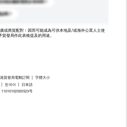
送到我的國家需要多長時間？
標誌嗎？
廣或商貿配對﹝因而可能成為可供本地及/或海外公眾人士使
予貿發局作此表格提及的用途。
香港貿發局電郵訂閱
字體大小
한국어
日本語
1010102003523号