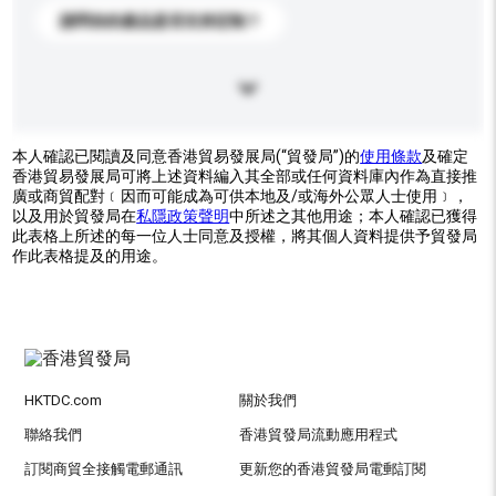
請問你的產品是否支持定制？
本人確認已閱讀及同意香港貿易發展局(“貿發局”)的
使用條款
及確定
香港貿易發展局可將上述資料編入其全部或任何資料庫內作為直接推
廣或商貿配對﹝因而可能成為可供本地及/或海外公眾人士使用﹞，
以及用於貿發局在
私隱政策聲明
中所述之其他用途；本人確認已獲得
此表格上所述的每一位人士同意及授權，將其個人資料提供予貿發局
作此表格提及的用途。
HKTDC.com
關於我們
聯絡我們
香港貿發局流動應用程式
訂閱商貿全接觸電郵通訊
更新您的香港貿發局電郵訂閱