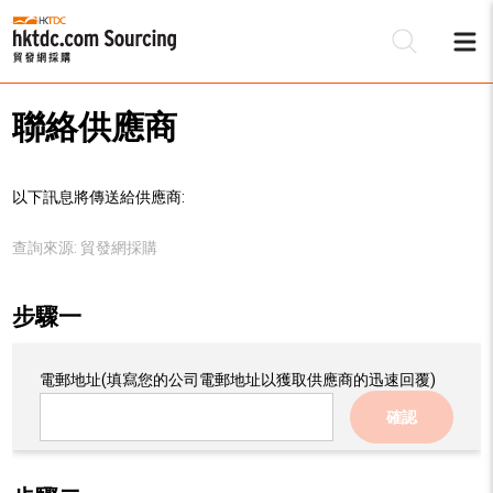
聯絡供應商
以下訊息將傳送給供應商:
查詢來源:
貿發網採購
步驟一
電郵地址
(填寫您的公司電郵地址以獲取供應商的迅速回覆)
確認