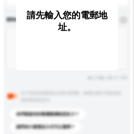
請先輸入您的電郵地
查詢內容
*
必須填寫
址。
輸入字數上限: 0 / 500
以下是其他買家提出的常見問題。點擊以將它們添加到
你的查詢訊息中。
你們能提供的最優惠價格是多少？
請問有什麼運送方式可以選擇？