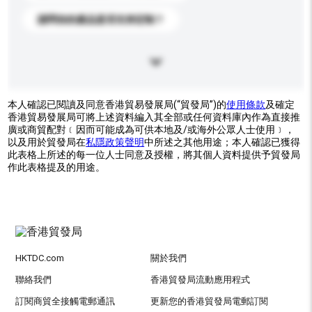
請問你的產品是否支持定制？
本人確認已閱讀及同意香港貿易發展局(“貿發局”)的
使用條款
及確定
香港貿易發展局可將上述資料編入其全部或任何資料庫內作為直接推
廣或商貿配對﹝因而可能成為可供本地及/或海外公眾人士使用﹞，
以及用於貿發局在
私隱政策聲明
中所述之其他用途；本人確認已獲得
此表格上所述的每一位人士同意及授權，將其個人資料提供予貿發局
作此表格提及的用途。
HKTDC.com
關於我們
聯絡我們
香港貿發局流動應用程式
訂閱商貿全接觸電郵通訊
更新您的香港貿發局電郵訂閱