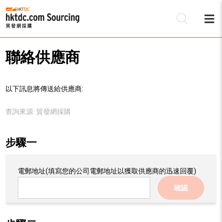
聯絡供應商
以下訊息將傳送給供應商:
查詢來源:
貿發網採購
步驟一
電郵地址
(填寫您的公司電郵地址以獲取供應商的迅速回覆)
確認