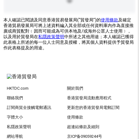
本人確認已閱讀及同意香港貿易發展局(“貿發局”)的
使用條款
及確定
香港貿易發展局可將上述資料編入其全部或任何資料庫內作為直接推
廣或商貿配對﹝因而可能成為可供本地及/或海外公眾人士使用﹞，
以及用於貿發局在
私隱政策聲明
中所述之其他用途；本人確認已獲得
此表格上所述的每一位人士同意及授權，將其個人資料提供予貿發局
作此表格提及的用途。
HKTDC.com
關於我們
聯絡我們
香港貿發局流動應用程式
訂閱商貿全接觸電郵通訊
更新您的香港貿發局電郵訂閱
字體大小
使用條款
私隱政策聲明
超連結條款及細則
網站導航
京ICP备09059244号