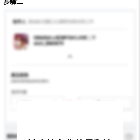
步驟二
收件人
羅絲歐尼爾丘比國際智權有限公司
ONIARAI x KEWPISH LOVE｜T-
shirt_B840079
產品規格
請提供您對產品的特定要求。
適用年齡
請選擇
新增/刪除選項
查詢內容
*
必須填寫