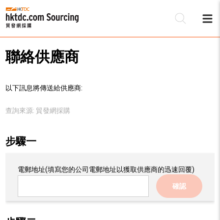
聯絡供應商
以下訊息將傳送給供應商:
查詢來源:
貿發網採購
步驟一
電郵地址
(填寫您的公司電郵地址以獲取供應商的迅速回覆)
確認