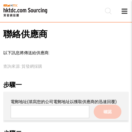
聯絡供應商
以下訊息將傳送給供應商:
查詢來源:
貿發網採購
步驟一
電郵地址
(填寫您的公司電郵地址以獲取供應商的迅速回覆)
確認