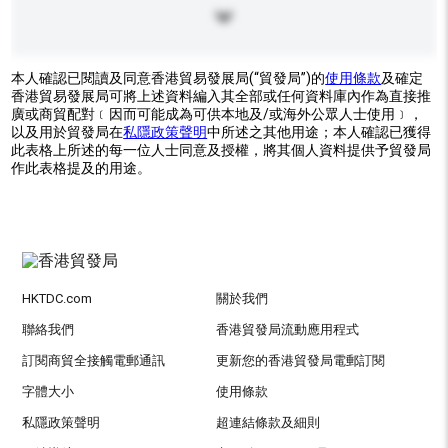
本人確認已閱讀及同意香港貿易發展局(“貿發局”)的
使用條款
及確定
香港貿易發展局可將上述資料編入其全部或任何資料庫內作為直接推
廣或商貿配對﹝因而可能成為可供本地及/或海外公眾人士使用﹞，
以及用於貿發局在
私隱政策聲明
中所述之其他用途；本人確認已獲得
此表格上所述的每一位人士同意及授權，將其個人資料提供予貿發局
作此表格提及的用途。
HKTDC.com
關於我們
聯絡我們
香港貿發局流動應用程式
訂閱商貿全接觸電郵通訊
更新您的香港貿發局電郵訂閱
字體大小
使用條款
私隱政策聲明
超連結條款及細則